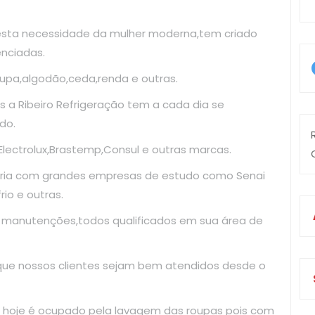
esta necessidade da mulher moderna,tem criado
enciadas.
upa,algodão,ceda,renda e outras.
 a Ribeiro Refrigeração tem a cada dia se
do.
ectrolux,Brastemp,Consul e outras marcas.
ria com grandes empresas de estudo como Senai
io e outras.
e manutenções,todos qualificados em sua área de
 que nossos clientes sejam bem atendidos desde o
 hoje é ocupado pela lavagem das roupas pois com