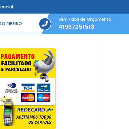
encial
Sem Taxa de Orçamento
Q RIBEIRO
41997251513
41997251513