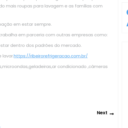
do mais roupas para lavagem e as famílias com
upação em estar sempre.
 trabalha em parceria com outras empresas como:
estar dentro dos padrões do mercado.
lavar.
https://ribeirorefrigeracao.com.br/
s,microondas,geladeiras,ar condicionado ,câmeras
Next
Next
post: