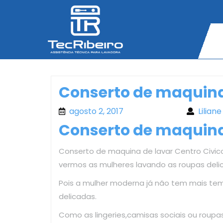
Skip
to
content
Conserto de maquina 
agosto 2, 2017
agosto 2, 2017
Liliane
Conserto de maquina 
Conserto de maquina de lavar Centro Civico,
vermos as mulheres lavando as roupas deli
Pois a mulher moderna já não tem mais te
delicadas.
Como as lingeries,camisas sociais ou roup