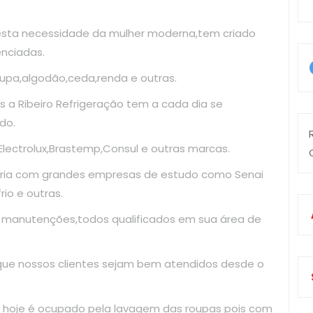
esta necessidade da mulher moderna,tem criado
enciadas.
upa,algodão,ceda,renda e outras.
 a Ribeiro Refrigeração tem a cada dia se
do.
ectrolux,Brastemp,Consul e outras marcas.
ria com grandes empresas de estudo como Senai
io e outras.
e manutenções,todos qualificados em sua área de
 que nossos clientes sejam bem atendidos desde o
 hoje é ocupado pela lavagem das roupas pois com