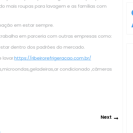
do mais roupas para lavagem e as famílias com
upação em estar sempre.
 trabalha em parceria com outras empresas como:
estar dentro dos padrões do mercado.
lavar.
https://ribeirorefrigeracao.com.br/
s,microondas,geladeiras,ar condicionado ,câmeras
Next
Next
post: