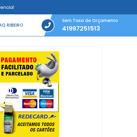
encial
Sem Taxa de Orçamento
Q RIBEIRO
41997251513
41997251513