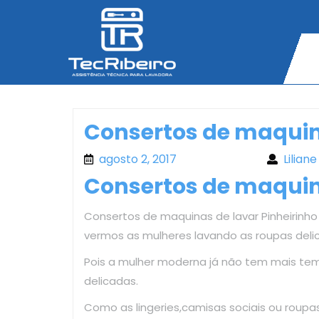
Skip
to
content
Consertos de maquina
agosto 2, 2017
agosto 2, 2017
Liliane
Consertos de maquina
Consertos de maquinas de lavar Pinheirinho 
vermos as mulheres lavando as roupas deli
Pois a mulher moderna já não tem mais te
delicadas.
Como as lingeries,camisas sociais ou roup