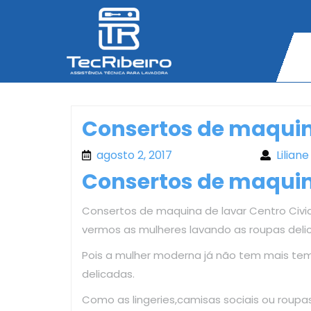
Skip
to
content
Consertos de maquina
agosto 2, 2017
agosto 2, 2017
Liliane
Consertos de maquina
Consertos de maquina de lavar Centro Civico
vermos as mulheres lavando as roupas deli
Pois a mulher moderna já não tem mais te
delicadas.
Como as lingeries,camisas sociais ou roup