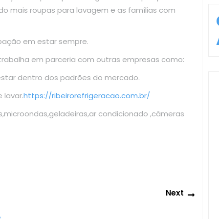
do mais roupas para lavagem e as famílias com
upação em estar sempre.
 trabalha em parceria com outras empresas como:
estar dentro dos padrões do mercado.
lavar.
https://ribeirorefrigeracao.com.br/
s,microondas,geladeiras,ar condicionado ,câmeras
Next
Next
post: