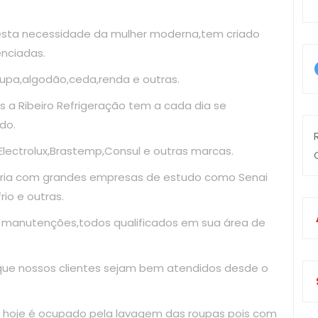
esta necessidade da mulher moderna,tem criado
enciadas.
upa,algodão,ceda,renda e outras.
 a Ribeiro Refrigeração tem a cada dia se
do.
ectrolux,Brastemp,Consul e outras marcas.
ria com grandes empresas de estudo como Senai
io e outras.
e manutenções,todos qualificados em sua área de
 que nossos clientes sejam bem atendidos desde o
 hoje é ocupado pela lavagem das roupas pois com