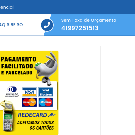
encial
Sem Taxa de Orçamento
Q RIBEIRO
41997251513
41997251513