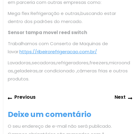
em parceria com outras empresas como:
Mega flex Refrigeração e outras,buscando estar
dentro dos padrões do mercado.
Sensor tampa movel reed switch
Trabalhamos com Conserto de Maquinas de
lavar.
https://ribeirorefrigeracao.com.br/
Lavadoras,secadoras,refrigeradores,freezers,microond
as,geladeiras,ar condicionado ,câmeras frias e outros
produtos.
Navegação
Previous
Previous
Next
de
post:
Post
Deixe um comentário
O seu endereço de e-mail não será publicado.