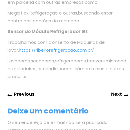
em parceria com outras empresas como:
Mega flex Refrigeração e outras,buscando estar
dentro dos padrões do mercado.
Sensor do Módulo Refrigerador GE
Trabalhamos com Conserto de Maquinas de
lavar.
https://ribeirorefrigeracao.com.br/
Lavadoras,secadoras,refrigeradores,freezers,microond
as,geladeiras,ar condicionado ,câmeras frias e outros
produtos.
Navegação
Previous
Previous
Next
de
post:
Post
Deixe um comentário
O seu endereço de e-mail não será publicado.