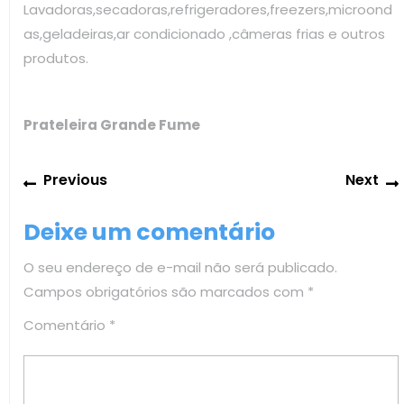
Lavadoras,secadoras,refrigeradores,freezers,microond
as,geladeiras,ar condicionado ,câmeras frias e outros
produtos.
Prateleira Grande Fume
Navegação
Previous
Previous
Next
de
post:
Post
Deixe um comentário
O seu endereço de e-mail não será publicado.
Campos obrigatórios são marcados com
*
Comentário
*