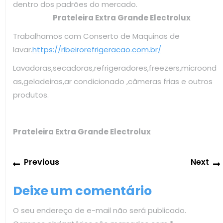
dentro dos padrões do mercado.
Prateleira Extra Grande Electrolux
Trabalhamos com Conserto de Maquinas de
lavar.
https://ribeirorefrigeracao.com.br/
Lavadoras,secadoras,refrigeradores,freezers,microond
as,geladeiras,ar condicionado ,câmeras frias e outros
produtos.
Prateleira Extra Grande Electrolux
Navegação
Previous
Previous
Next
de
post:
Post
Deixe um comentário
O seu endereço de e-mail não será publicado.