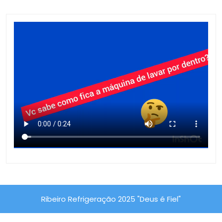
Ribeiro Refrigeração 2025 "Deus é Fiel"