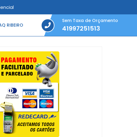
encial
Sem Taxa de Orçamento
Q RIBEIRO
41997251513
41997251513