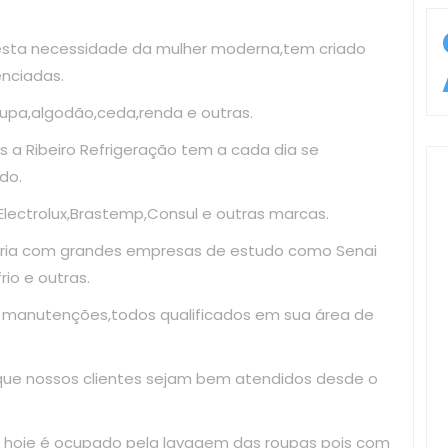
esta necessidade da mulher moderna,tem criado
enciadas.
upa,algodão,ceda,renda e outras.
 a Ribeiro Refrigeração tem a cada dia se
do.
ectrolux,Brastemp,Consul e outras marcas.
ria com grandes empresas de estudo como Senai
io e outras.
e manutenções,todos qualificados em sua área de
 que nossos clientes sejam bem atendidos desde o
 hoje é ocupado pela lavagem das roupas pois com