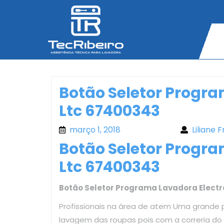
Skip
to
content
Botão Seletor Progra
Ltc 67400343
março 1, 2018
março 1, 2018
Liliane F
Botão Seletor Progra
Ltc 67400343
Botão Seletor Programa Lavadora Electr
Profissionais na área de atem Uma grande 
lavagem das roupas pois com a correria d