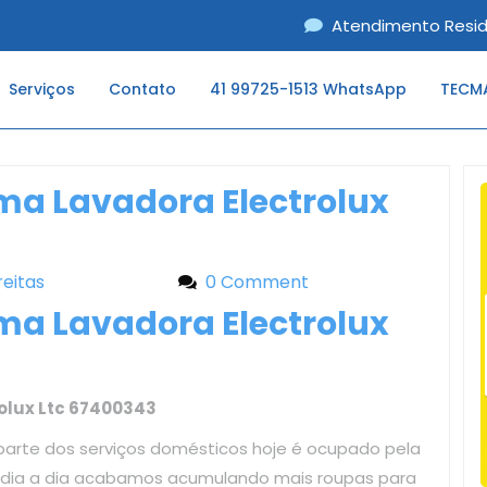
Atendimento Resid
Serviços
Contato
41 99725-1513 WhatsApp
TECMA
ma Lavadora Electrolux
reitas
Liliane Freitas
0 Comment
ma Lavadora Electrolux
olux Ltc 67400343
parte dos serviços domésticos hoje é ocupado pela
o dia a dia acabamos acumulando mais roupas para