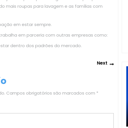
do mais roupas para lavagem e as famílias com
upação em estar sempre.
 trabalha em parceria com outras empresas como:
estar dentro dos padrões do mercado.
Next
Next
post:
io
do.
Campos obrigatórios são marcados com
*