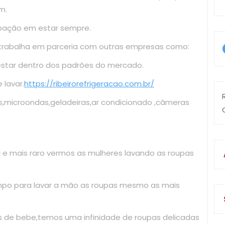
m.
upação em estar sempre.
 trabalha em parceria com outras empresas como:
estar dentro dos padrões do mercado.
lavar.
https://ribeirorefrigeracao.com.br/
s,microondas,geladeiras,ar condicionado ,câmeras
il e mais raro vermos as mulheres lavando as roupas
mpo para lavar a mão as roupas mesmo as mais
as de bebe,temos uma infinidade de roupas delicadas