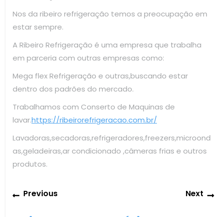
Nos da ribeiro refrigeração temos a preocupação em
estar sempre.
A Ribeiro Refrigeração é uma empresa que trabalha
em parceria com outras empresas como:
Mega flex Refrigeração e outras,buscando estar
dentro dos padrões do mercado.
Trabalhamos com Conserto de Maquinas de
lavar.
https://ribeirorefrigeracao.com.br/
Lavadoras,secadoras,refrigeradores,freezers,microond
as,geladeiras,ar condicionado ,câmeras frias e outros
produtos.
Navegação
Previous
Previous
Next
de
post:
Post