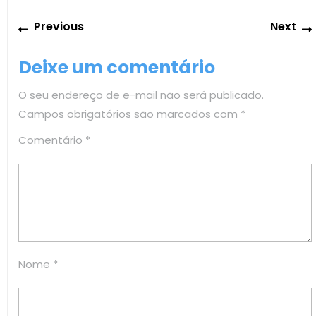
Navegação
Previous
Previous
Next
de
post:
Post
Deixe um comentário
O seu endereço de e-mail não será publicado.
Campos obrigatórios são marcados com
*
Comentário
*
Nome
*