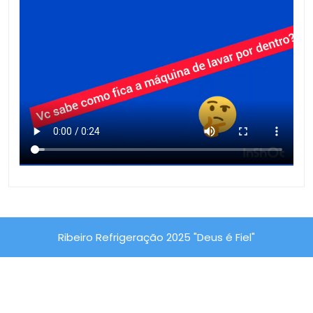
Ribeiro Refrigeração 2025 "Deus é Fiel"