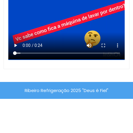
Ribeiro Refrigeração 2025 "Deus é Fiel"