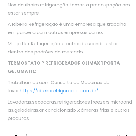
Nos da ribeiro refrigeração temos a preocupação em
estar sempre.
A Ribeiro Refrigeração é uma empresa que trabalha
em parceria com outras empresas como:
Mega flex Refrigeração e outras,buscando estar
dentro dos padrões do mercado.
TERMOSTATO P REFRIGERADOR CLIMAX 1 PORTA
GELOMATIC
Trabalhamos com Conserto de Maquinas de
lavar.
https://ribeirorefrigeracao.com.br/
Lavadoras,secadoras,refrigeradores,freezers,microond
as,geladeiras,ar condicionado ,câmeras frias e outros
produtos.
Navegação
Previous