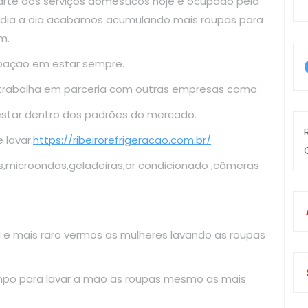
arte dos serviços domésticos hoje é ocupado pela
o dia a dia acabamos acumulando mais roupas para
m.
upação em estar sempre.
 trabalha em parceria com outras empresas como:
estar dentro dos padrões do mercado.
lavar.
https://ribeirorefrigeracao.com.br/
s,microondas,geladeiras,ar condicionado ,câmeras
il e mais raro vermos as mulheres lavando as roupas
mpo para lavar a mão as roupas mesmo as mais