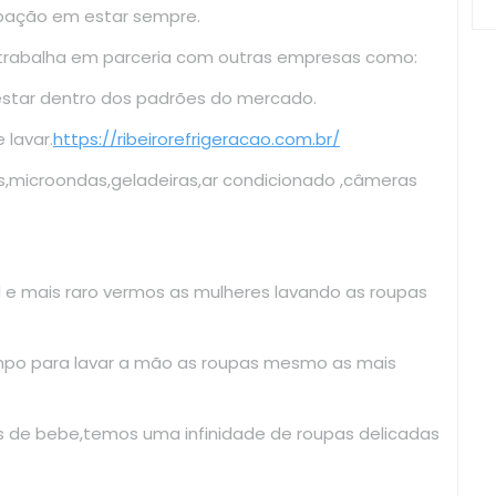
upação em estar sempre.
 trabalha em parceria com outras empresas como:
estar dentro dos padrões do mercado.
lavar.
https://ribeirorefrigeracao.com.br/
s,microondas,geladeiras,ar condicionado ,câmeras
il e mais raro vermos as mulheres lavando as roupas
mpo para lavar a mão as roupas mesmo as mais
as de bebe,temos uma infinidade de roupas delicadas