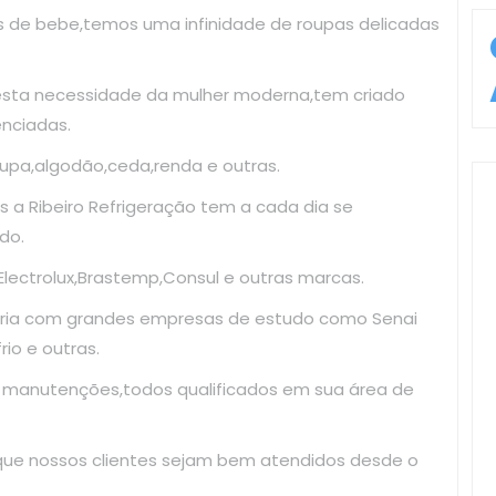
as de bebe,temos uma infinidade de roupas delicadas
esta necessidade da mulher moderna,tem criado
enciadas.
upa,algodão,ceda,renda e outras.
 a Ribeiro Refrigeração tem a cada dia se
do.
ectrolux,Brastemp,Consul e outras marcas.
ria com grandes empresas de estudo como Senai
io e outras.
e manutenções,todos qualificados em sua área de
 que nossos clientes sejam bem atendidos desde o