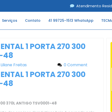
Atendimento Resid
Serviços
Contato
41 99725-1513 WhatsApp
TECMA
NTAL 1 PORTA 270 300
1-48
Liliane Freitas
Liliane Freitas
0 Comment
NTAL 1 PORTA 270 300
1-48
00 370L ANTIGO TSV0001-48