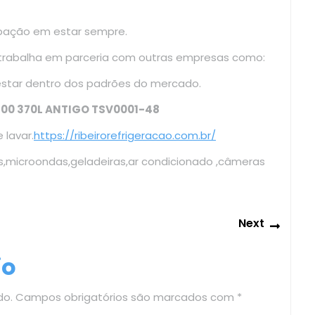
upação em estar sempre.
 trabalha em parceria com outras empresas como:
estar dentro dos padrões do mercado.
00 370L ANTIGO TSV0001-48
lavar.
https://ribeirorefrigeracao.com.br/
s,microondas,geladeiras,ar condicionado ,câmeras
Next
Next
post:
io
do.
Campos obrigatórios são marcados com
*