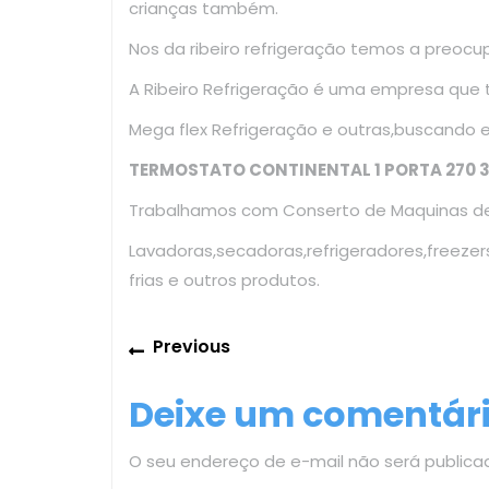
crianças também.
Nos da ribeiro refrigeração temos a preoc
A Ribeiro Refrigeração é uma empresa que
Mega flex Refrigeração e outras,buscando 
TERMOSTATO CONTINENTAL 1 PORTA 270 3
Trabalhamos com Conserto de Maquinas de 
Lavadoras,secadoras,refrigeradores,freezer
frias e outros produtos.
Navegação
Previous
Previous
de
post:
Deixe um comentár
Post
O seu endereço de e-mail não será publica