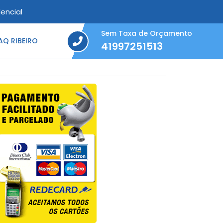
encial
Sem Taxa de Orçamento
Q RIBEIRO
41997251513
41997251513