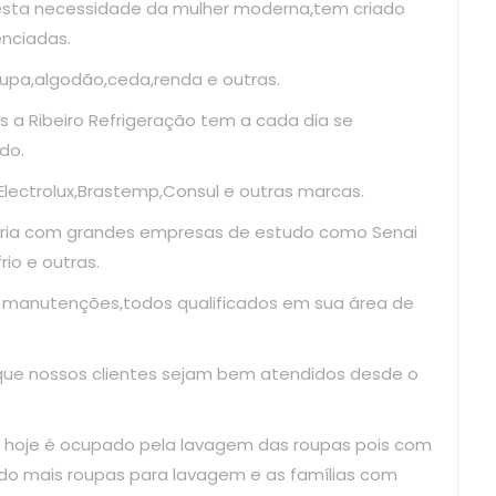
esta necessidade da mulher moderna,tem criado
enciadas.
upa,algodão,ceda,renda e outras.
 a Ribeiro Refrigeração tem a cada dia se
do.
ectrolux,Brastemp,Consul e outras marcas.
ria com grandes empresas de estudo como Senai
io e outras.
e manutenções,todos qualificados em sua área de
 que nossos clientes sejam bem atendidos desde o
 hoje é ocupado pela lavagem das roupas pois com
do mais roupas para lavagem e as famílias com