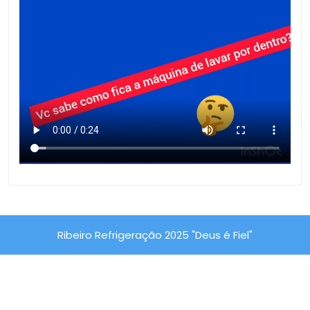
Ribeiro Refrigeração 2025 "Deus é Fiel"