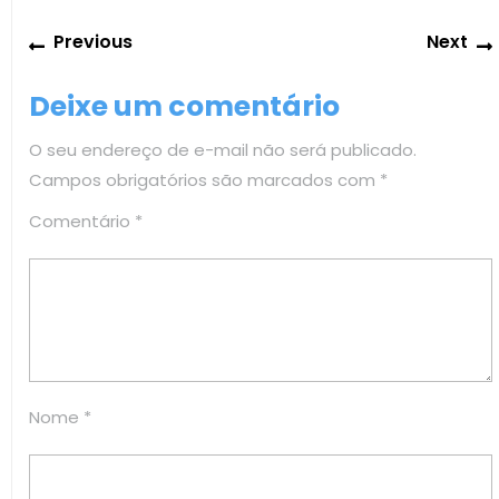
Navegação
Previous
Previous
Next
de
post:
Post
Deixe um comentário
O seu endereço de e-mail não será publicado.
Campos obrigatórios são marcados com
*
Comentário
*
Nome
*