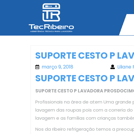
Skip
to
content
SUPORTE CESTO P L
março 9, 2018
março 9, 2018
Liliane 
SUPORTE CESTO P L
SUPORTE CESTO P LAVADORA PROSDOCIM
Profissionais na área de atem Uma grande 
lavagem das roupas pois com a correria d
lavagem e as famílias com crianças també
Nos da ribeiro refrigeração temos a preoc