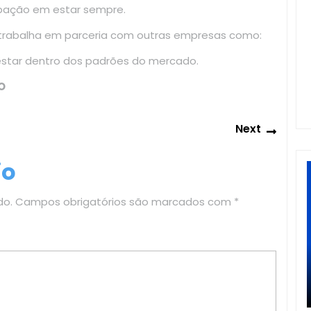
upação em estar sempre.
 trabalha em parceria com outras empresas como:
estar dentro dos padrões do mercado.
O
Next
Next
post:
io
do.
Campos obrigatórios são marcados com
*