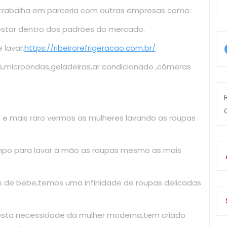
 trabalha em parceria com outras empresas como:
estar dentro dos padrões do mercado.
lavar.
https://ribeirorefrigeracao.com.br/
s,microondas,geladeiras,ar condicionado ,câmeras
il e mais raro vermos as mulheres lavando as roupas
mpo para lavar a mão as roupas mesmo as mais
as de bebe,temos uma infinidade de roupas delicadas
esta necessidade da mulher moderna,tem criado