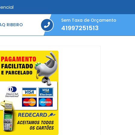
encial
Sem Taxa de Orçamento
Q RIBEIRO
41997251513
41997251513