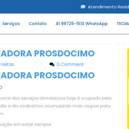
Atendimento Resid
Serviços
Contato
41 99725-1513 WhatsApp
TECMA
AVADORA PROSDOCIMO
Freitas
Liliane Freitas
0 Comment
AVADORA PROSDOCIMO
O
parte dos serviços domésticos hoje é ocupado pela
o dia a dia acabamos acumulando mais roupas para
m.
upação em estar sempre.