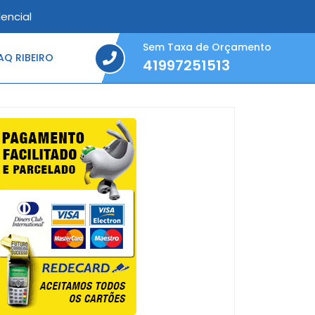
encial
Sem Taxa de Orçamento
Q RIBEIRO
41997251513
41997251513