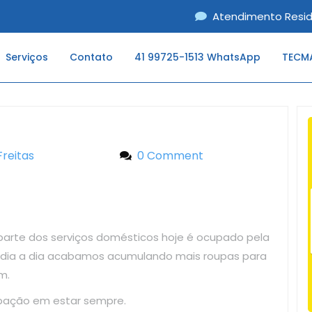
Atendimento Resid
Serviços
Contato
41 99725-1513 WhatsApp
TECMA
Freitas
Liliane Freitas
0 Comment
parte dos serviços domésticos hoje é ocupado pela
o dia a dia acabamos acumulando mais roupas para
m.
upação em estar sempre.