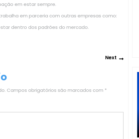
upação em estar sempre.
 trabalha em parceria com outras empresas como:
estar dentro dos padrões do mercado.
Next
Next
post:
io
do.
Campos obrigatórios são marcados com
*