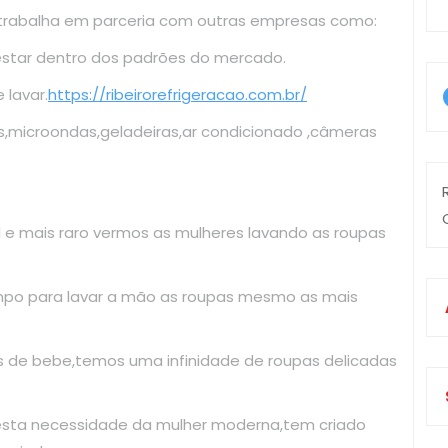
 trabalha em parceria com outras empresas como:
estar dentro dos padrões do mercado.
lavar.
https://ribeirorefrigeracao.com.br/
s,microondas,geladeiras,ar condicionado ,câmeras
il e mais raro vermos as mulheres lavando as roupas
mpo para lavar a mão as roupas mesmo as mais
as de bebe,temos uma infinidade de roupas delicadas
esta necessidade da mulher moderna,tem criado