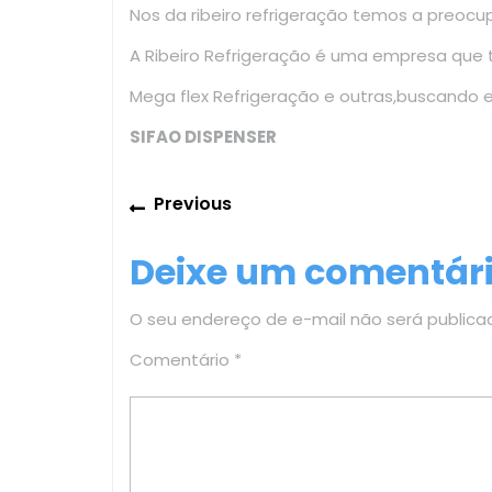
Nos da ribeiro refrigeração temos a preoc
A Ribeiro Refrigeração é uma empresa que
Mega flex Refrigeração e outras,buscando 
SIFAO DISPENSER
Navegação
Previous
Previous
de
post:
Deixe um comentár
Post
O seu endereço de e-mail não será publica
Comentário
*