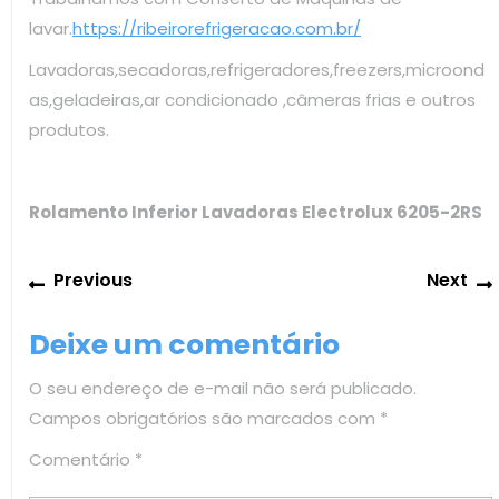
lavar.
https://ribeirorefrigeracao.com.br/
Lavadoras,secadoras,refrigeradores,freezers,microond
as,geladeiras,ar condicionado ,câmeras frias e outros
produtos.
Rolamento Inferior Lavadoras Electrolux 6205-2RS
Navegação
Previous
Previous
Next
de
post:
Post
Deixe um comentário
O seu endereço de e-mail não será publicado.
Campos obrigatórios são marcados com
*
Comentário
*