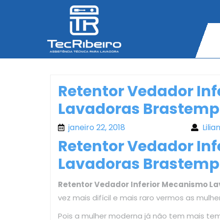
Skip
to
content
Retentor Vedador In
Lavadoras Brastemp
janeiro 22, 2018
janeiro 22, 2018
Lilia
Retentor Vedador In
Lavadoras Brastemp
Retentor Vedador Inferior Mecanismo L
vez mais difícil e mais raro vermos as mulh
Pois a mulher moderna já não tem mais te