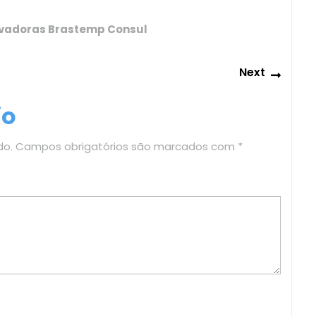
avadoras Brastemp Consul
Next
Next
post:
io
do.
Campos obrigatórios são marcados com
*