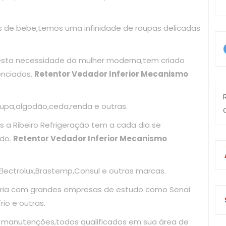
as de bebe,temos uma infinidade de roupas delicadas
esta necessidade da mulher moderna,tem criado
enciadas.
Retentor Vedador Inferior Mecanismo
upa,algodão,ceda,renda e outras.
 a Ribeiro Refrigeração tem a cada dia se
ado.
Retentor Vedador Inferior Mecanismo
ectrolux,Brastemp,Consul e outras marcas.
ria com grandes empresas de estudo como Senai
io e outras.
e manutenções,todos qualificados em sua área de