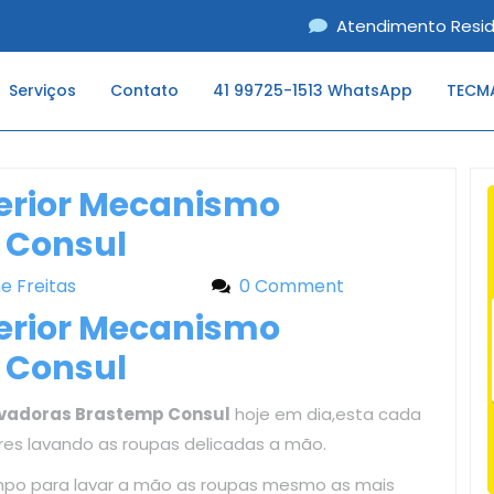
Atendimento Resid
Serviços
Contato
41 99725-1513 WhatsApp
TECMA
ferior Mecanismo
 Consul
ne Freitas
Liliane Freitas
0 Comment
ferior Mecanismo
 Consul
avadoras Brastemp Consul
hoje em dia,esta cada
eres lavando as roupas delicadas a mão.
mpo para lavar a mão as roupas mesmo as mais