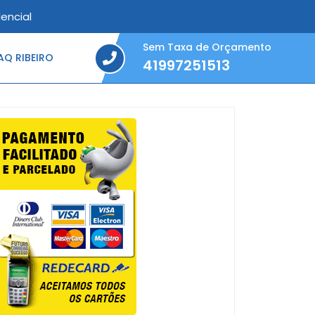
encial
Sem Taxa de Orçamento
Q RIBEIRO
41997251513
41997251513