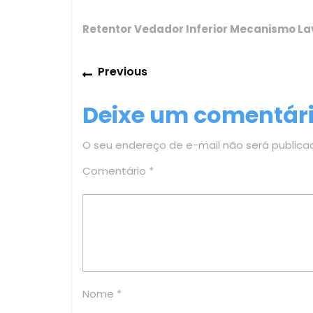
Retentor Vedador Inferior Mecanismo L
Navegação
Previous
Previous
de
post:
Deixe um comentár
Post
O seu endereço de e-mail não será publica
Comentário
*
Nome
*