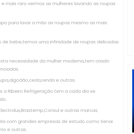
il e mais raro vermos as mulheres lavando as roupas
mpo para lavar a mão as roupas mesmo as mais
as de bebe,temos uma infinidade de roupas delicadas
esta necessidade da mulher moderna,tem criado
enciadas.
upa,algodão,ceda,renda e outras.
 a Ribeiro Refrigeração tem a cada dia se
do.
ectrolux,Brastemp,Consul e outras marcas.
ria com grandes empresas de estudo como Senai
io e outras.