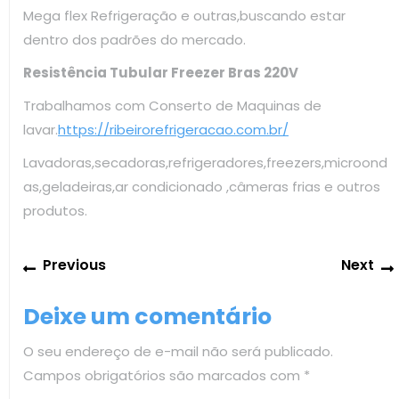
Mega flex Refrigeração e outras,buscando estar
dentro dos padrões do mercado.
Resistência Tubular Freezer Bras 220V
Trabalhamos com Conserto de Maquinas de
lavar.
https://ribeirorefrigeracao.com.br/
Lavadoras,secadoras,refrigeradores,freezers,microond
as,geladeiras,ar condicionado ,câmeras frias e outros
produtos.
Navegação
Previous
Previous
Next
de
post:
Post
Deixe um comentário
O seu endereço de e-mail não será publicado.
Campos obrigatórios são marcados com
*