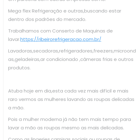
Mega flex Refrigeração e outras,buscando estar
dentro dos padrões do mercado.
Trabalhamos com Conserto de Maquinas de
lavar.
https://ribeirorefrigeracao.com.br/
Lavadoras,secadoras,refrigeradores,freezers,microond
as,geladeiras,ar condicionado ,câmeras frias e outros
produtos.
Atuba hoje em dia,esta cada vez mais difícil e mais
raro vermos as mulheres lavando as roupas delicadas
a mão.
Pois a mulher moderna já não tem mais tempo para
lavar a mão as roupas mesmo as mais delicadas.
Como as lingeries,camisas sociais ou roupas de