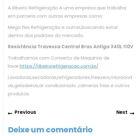
A Ribeiro Refrigeração é uma empresa que trabalha
em parceria com outras empresas como:
Mega flex Refrigeração e outras,buscando estar
dentro dos padrões do mercado.
Resistência Travessa Central Bras Antiga 340L 110V
Trabalhamos com Conserto de Maquinas de
lavar.
https://ribeirorefrigeracao.com.br/
Lavadoras,secadoras,refrigeradores,freezers,microond
as,geladeiras,ar condicionado ,câmeras frias e outros
produtos.
Navegação
Previous
Previous
Next
de
post:
Post
Deixe um comentário