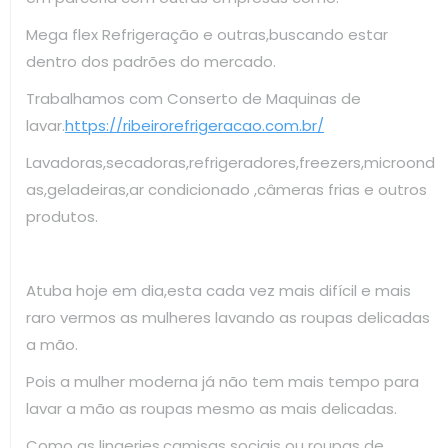
Mega flex Refrigeração e outras,buscando estar
dentro dos padrões do mercado.
Trabalhamos com Conserto de Maquinas de
lavar.
https://ribeirorefrigeracao.com.br/
Lavadoras,secadoras,refrigeradores,freezers,microond
as,geladeiras,ar condicionado ,câmeras frias e outros
produtos.
Atuba hoje em dia,esta cada vez mais difícil e mais
raro vermos as mulheres lavando as roupas delicadas
a mão.
Pois a mulher moderna já não tem mais tempo para
lavar a mão as roupas mesmo as mais delicadas.
Como as lingeries,camisas sociais ou roupas de