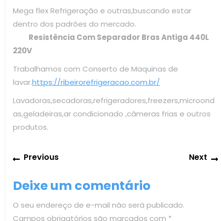
Mega flex Refrigeração e outras,buscando estar
dentro dos padrões do mercado.
Resistência Com Separador Bras Antiga 440L
220V
Trabalhamos com Conserto de Maquinas de
lavar.
https://ribeirorefrigeracao.com.br/
Lavadoras,secadoras,refrigeradores,freezers,microond
as,geladeiras,ar condicionado ,câmeras frias e outros
produtos.
Navegação
Previous
Previous
Next
de
post:
Post
Deixe um comentário
O seu endereço de e-mail não será publicado.
Campos obrigatórios são marcados com
*