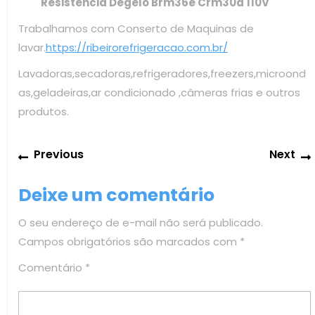
Resistência Degelo Brm36e Crm30d 110V
Trabalhamos com Conserto de Maquinas de
lavar.
https://ribeirorefrigeracao.com.br/
Lavadoras,secadoras,refrigeradores,freezers,microond
as,geladeiras,ar condicionado ,câmeras frias e outros
produtos.
Navegação
Previous
Previous
Next
de
post:
Post
Deixe um comentário
O seu endereço de e-mail não será publicado.
Campos obrigatórios são marcados com
*
Comentário
*