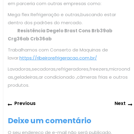
em parceria com outras empresas como:
Mega flex Refrigeração e outras,buscando estar
dentro dos padrões do mercado.
Resistência Degelo Brast Cons Brb39ab
Crg36ab Crb36ab
Trabalhamos com Conserto de Maquinas de
lavar.
https://ribeirorefrigeracao.com.br/
Lavadoras,secadoras,refrigeradores,freezers,microond
as,geladeiras,ar condicionado ,câmeras frias e outros
produtos.
Navegação
Previous
Previous
Next
de
post:
Post
Deixe um comentário
O seu endereço de e-mail não será publicado.