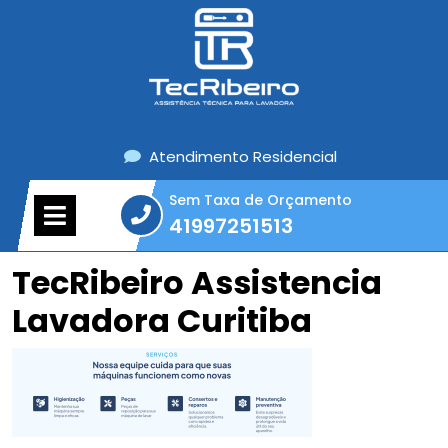
Skip
to
content
Atendimento Residencial
Sem Taxa de Orçamento
Open
41997251513
Menu
41997251513
TecRibeiro Assistencia
Lavadora Curitiba