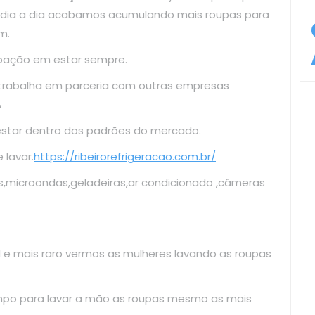
o dia a dia acabamos acumulando mais roupas para
m.
upação em estar sempre.
 trabalha em parceria com outras empresas
A
estar dentro dos padrões do mercado.
lavar.
https://ribeirorefrigeracao.com.br/
s,microondas,geladeiras,ar condicionado ,câmeras
il e mais raro vermos as mulheres lavando as roupas
mpo para lavar a mão as roupas mesmo as mais