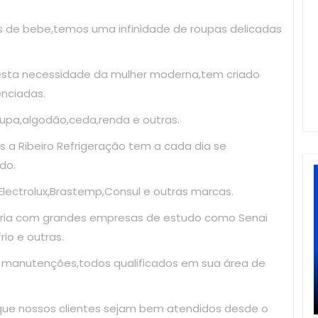
as de bebe,temos uma infinidade de roupas delicadas
esta necessidade da mulher moderna,tem criado
enciadas.
upa,algodão,ceda,renda e outras.
 a Ribeiro Refrigeração tem a cada dia se
do.
ectrolux,Brastemp,Consul e outras marcas.
ria com grandes empresas de estudo como Senai
io e outras.
e manutenções,todos qualificados em sua área de
 que nossos clientes sejam bem atendidos desde o