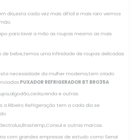
em dia,esta cada vez mais difícil e mais raro vermos
 mão.
mpo para lavar a mão as roupas mesmo as mais
as de bebe,temos uma infinidade de roupas delicadas
esta necessidade da mulher moderna,tem criado
enciadas.
PUXADOR REFRIGERADOR BT BRO35A
upa,algodão,ceda,renda e outras.
 a Ribeiro Refrigeração tem a cada dia se
do.
ectrolux,Brastemp,Consul e outras marcas.
ria com grandes empresas de estudo como Senai