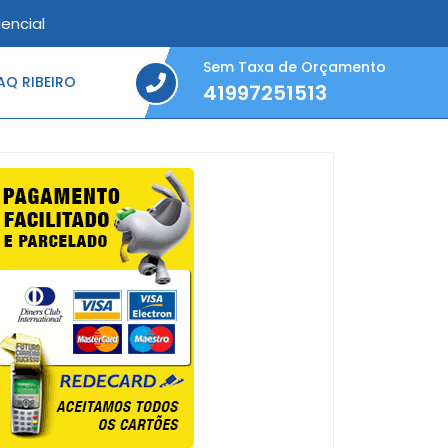
encial
Sem Taxa de Orçamento
Q RIBEIRO
41997251513
41997251513