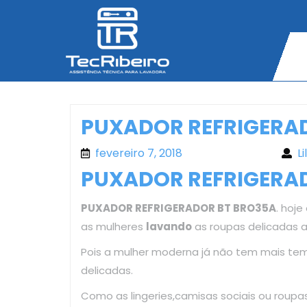
Skip
to
content
PUXADOR REFRIGERA
fevereiro 7, 2018
fevereiro 7, 2018
Li
PUXADOR REFRIGERA
PUXADOR REFRIGERADOR BT BRO35A
. hoje
as mulheres
lavando
as roupas delicadas 
Pois a mulher moderna já não tem mais te
delicadas.
Como as lingeries,camisas sociais ou roup