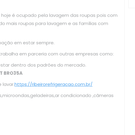
 hoje é ocupado pela lavagem das roupas pois com
do mais roupas para lavagem e as famílias com
upação em estar sempre.
 trabalha em parceria com outras empresas como:
cando estar dentro dos padrões do mercado.
T BRO35A
lavar.
https://ribeirorefrigeracao.com.br/
s,microondas,geladeiras,ar condicionado ,câmeras