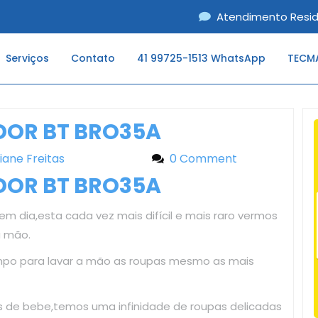
Atendimento Resid
Serviços
Contato
41 99725-1513 WhatsApp
TECMA
DOR BT BRO35A
liane Freitas
Liliane Freitas
0 Comment
DOR BT BRO35A
 em dia,esta cada vez mais difícil e mais raro vermos
a mão.
mpo para lavar a mão as roupas mesmo as mais
as de bebe,temos uma infinidade de roupas delicadas