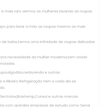
il e mais raro vermos as mulheres lavando as roupas
mpo para lavar a mão as roupas mesmo as mais
as de bebe,temos uma infinidade de roupas delicadas
esta necessidade da mulher moderna,tem criado
enciadas.
upa,algodão,ceda,renda e outras.
 a Ribeiro Refrigeração tem a cada dia se
do.
ectrolux,Brastemp,Consul e outras marcas.
ria com grandes empresas de estudo como Senai