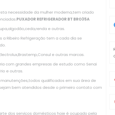
esta necessidade da mulher moderna,tem criado
enciadas.
PUXADOR REFRIGERADOR BT BRO35A
upa,algodão,ceda,renda e outras.
 a Ribeiro Refrigeração tem a cada dia se
do.
ectrolux,Brastemp,Consul e outras marcas.
ria com grandes empresas de estudo como Senai
io e outras.
e manutenções,todos qualificados em sua área de
 sejam bem atendidos desde o primeiro contato com
arte dos serviços domésticos hoje é ocupado pela