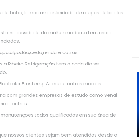
as de bebe,temos uma infinidade de roupas delicadas
esta necessidade da mulher moderna,tem criado
enciadas.
upa,algodão,ceda,renda e outras.
 a Ribeiro Refrigeração tem a cada dia se
do.
ectrolux,Brastemp,Consul e outras marcas.
ria com grandes empresas de estudo como Senai
io e outras.
e manutenções,todos qualificados em sua área de
 que nossos clientes sejam bem atendidos desde o