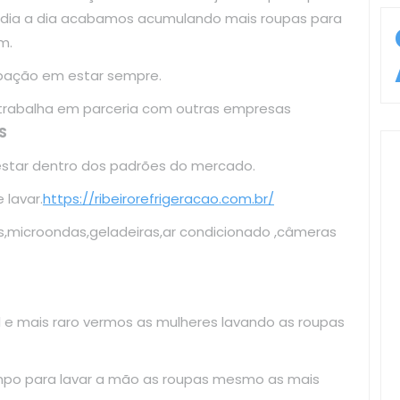
o dia a dia acabamos acumulando mais roupas para
m.
upação em estar sempre.
 trabalha em parceria com outras empresas
S
estar dentro dos padrões do mercado.
lavar.
https://ribeirorefrigeracao.com.br/
s,microondas,geladeiras,ar condicionado ,câmeras
il e mais raro vermos as mulheres lavando as roupas
mpo para lavar a mão as roupas mesmo as mais