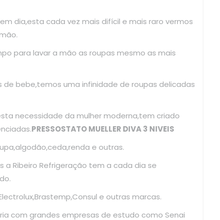
 em dia,esta cada vez mais difícil e mais raro vermos
 mão.
mpo para lavar a mão as roupas mesmo as mais
as de bebe,temos uma infinidade de roupas delicadas
esta necessidade da mulher moderna,tem criado
enciadas.
PRESSOSTATO MUELLER DIVA 3 NIVEIS
upa,algodão,ceda,renda e outras.
 a Ribeiro Refrigeração tem a cada dia se
do.
ectrolux,Brastemp,Consul e outras marcas.
ria com grandes empresas de estudo como Senai