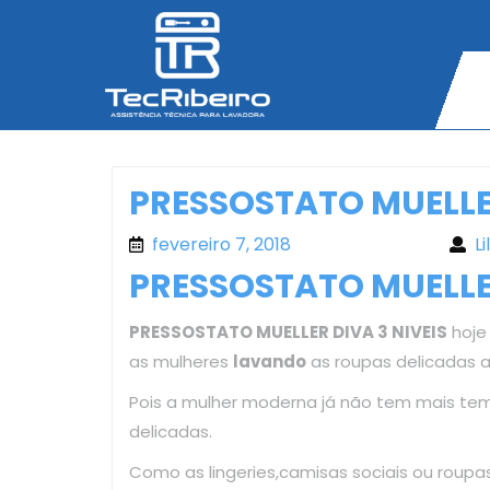
Skip
to
content
PRESSOSTATO MUELLER
fevereiro 7, 2018
fevereiro 7, 2018
Li
PRESSOSTATO MUELLER
PRESSOSTATO MUELLER DIVA 3 NIVEIS
hoje 
as mulheres
lavando
as roupas delicadas 
Pois a mulher moderna já não tem mais te
delicadas.
Como as lingeries,camisas sociais ou roup