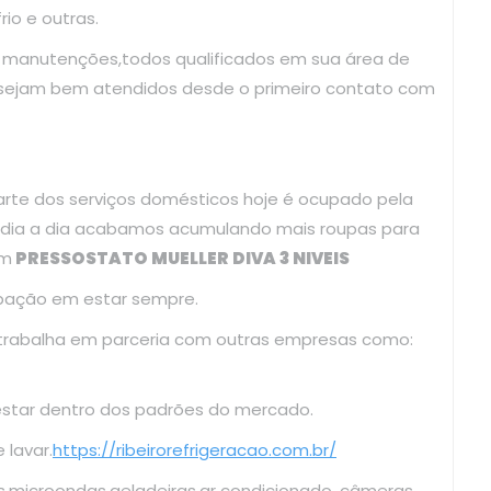
io e outras.
e manutenções,todos qualificados em sua área de
 sejam bem atendidos desde o primeiro contato com
arte dos serviços domésticos hoje é ocupado pela
o dia a dia acabamos acumulando mais roupas para
ém
PRESSOSTATO MUELLER DIVA 3 NIVEIS
upação em estar sempre.
 trabalha em parceria com outras empresas como:
estar dentro dos padrões do mercado.
lavar.
https://ribeirorefrigeracao.com.br/
s,microondas,geladeiras,ar condicionado ,câmeras