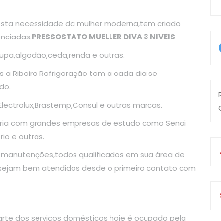
esta necessidade da mulher moderna,tem criado
enciadas.
PRESSOSTATO MUELLER DIVA 3 NIVEIS
upa,algodão,ceda,renda e outras.
 a Ribeiro Refrigeração tem a cada dia se
do.
ectrolux,Brastemp,Consul e outras marcas.
ria com grandes empresas de estudo como Senai
io e outras.
e manutenções,todos qualificados em sua área de
 sejam bem atendidos desde o primeiro contato com
arte dos serviços domésticos hoje é ocupado pela