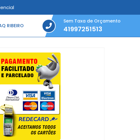
encial
Sem Taxa de Orçamento
Q RIBEIRO
41997251513
41997251513