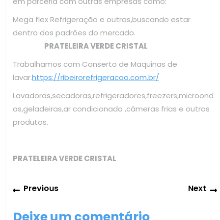
em parceria com outras empresas como:
Mega flex Refrigeração e outras,buscando estar
dentro dos padrões do mercado.
PRATELEIRA VERDE CRISTAL
Trabalhamos com Conserto de Maquinas de
lavar.
https://ribeirorefrigeracao.com.br/
Lavadoras,secadoras,refrigeradores,freezers,microond
as,geladeiras,ar condicionado ,câmeras frias e outros
produtos.
PRATELEIRA VERDE CRISTAL
Navegação
Previous
Previous
Next
de
post:
Post
Deixe um comentário