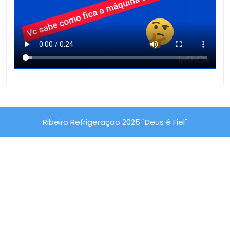
Ribeiro Refrigeração 2025 "Deus é Fiel"