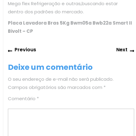
Mega flex Refrigeração e outras,buscando estar
dentro dos padrões do mercado.
Placa Lavadora Bras 5Kg Bwm05a Bwb22a Smart II
Bivolt – CP
Navegação
Previous
Previous
Next
de
post:
Post
Deixe um comentário
O seu endereço de e-mail não será publicado.
Campos obrigatórios são marcados com
*
Comentário
*