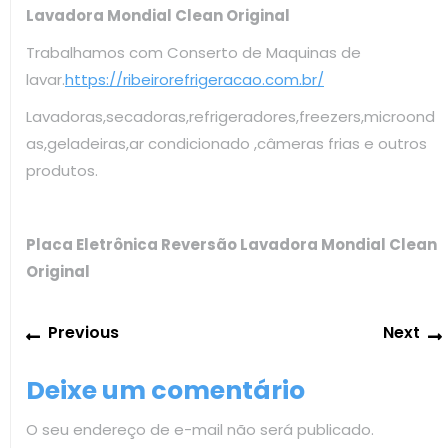
Lavadora Mondial Clean Original
Trabalhamos com Conserto de Maquinas de
lavar.
https://ribeirorefrigeracao.com.br/
Lavadoras,secadoras,refrigeradores,freezers,microond
as,geladeiras,ar condicionado ,câmeras frias e outros
produtos.
Placa Eletrônica Reversão Lavadora Mondial Clean
Original
Navegação
Previous
Previous
Next
de
post:
Post
Deixe um comentário
O seu endereço de e-mail não será publicado.