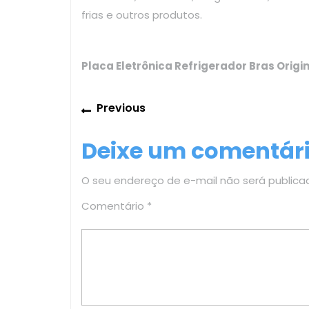
frias e outros produtos.
Placa Eletrônica Refrigerador Bras Origin
Navegação
Previous
Previous
de
post:
Deixe um comentár
Post
O seu endereço de e-mail não será publica
Comentário
*