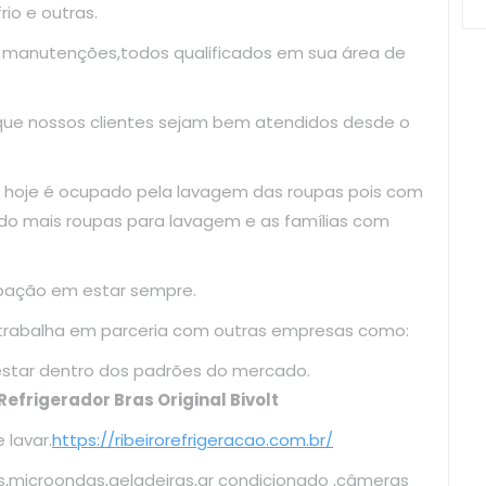
io e outras.
e manutenções,todos qualificados em sua área de
 que nossos clientes sejam bem atendidos desde o
 hoje é ocupado pela lavagem das roupas pois com
do mais roupas para lavagem e as famílias com
upação em estar sempre.
 trabalha em parceria com outras empresas como:
cando estar dentro dos padrões do mercado.
Refrigerador Bras Original Bivolt
lavar.
https://ribeirorefrigeracao.com.br/
s,microondas,geladeiras,ar condicionado ,câmeras