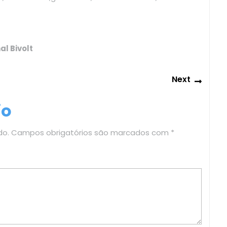
al Bivolt
Next
Next
post:
io
do.
Campos obrigatórios são marcados com
*