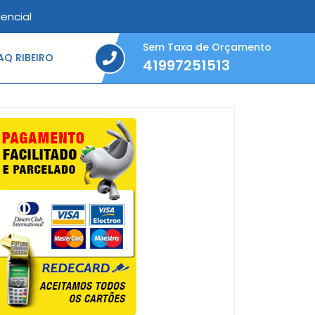
encial
Sem Taxa de Orçamento
Q RIBEIRO
41997251513
41997251513