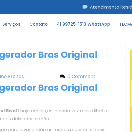
Atendimento Resid
Serviços
Contato
41 99725-1513 WhatsApp
TECMA
igerador Bras Original
iane Freitas
Liliane Freitas
0 Comment
igerador Bras Original
al Bivolt
hoje em dia,esta cada vez mais difícil e
oupas delicadas a mão.
mpo para lavar a mão as roupas mesmo as mais