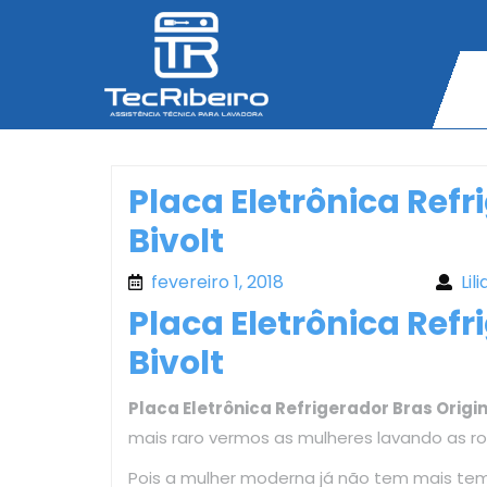
Skip
to
content
Placa Eletrônica Refr
Bivolt
fevereiro 1, 2018
fevereiro 1, 2018
Lil
Placa Eletrônica Refr
Bivolt
Placa Eletrônica Refrigerador Bras Origin
mais raro vermos as mulheres lavando as r
Pois a mulher moderna já não tem mais te