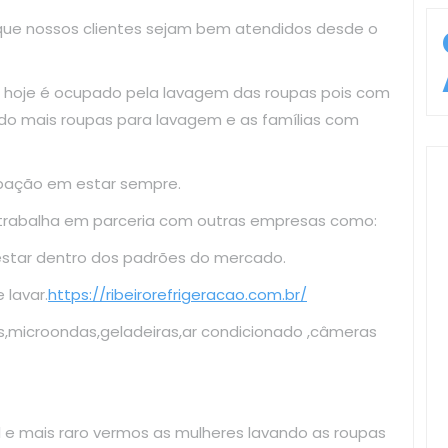
 que nossos clientes sejam bem atendidos desde o
 hoje é ocupado pela lavagem das roupas pois com
do mais roupas para lavagem e as famílias com
upação em estar sempre.
 trabalha em parceria com outras empresas como:
estar dentro dos padrões do mercado.
lavar.
https://ribeirorefrigeracao.com.br/
s,microondas,geladeiras,ar condicionado ,câmeras
il e mais raro vermos as mulheres lavando as roupas