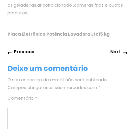
as,geladeiras,ar condicionado ,câmeras frias e outros
produtos.
Placa Eletrônica Potência Lavadora Ltc15 kg
Navegação
Previous
Previous
Next
de
post:
Post
Deixe um comentário
O seu endereço de e-mail não será publicado.
Campos obrigatórios são marcados com
*
Comentário
*