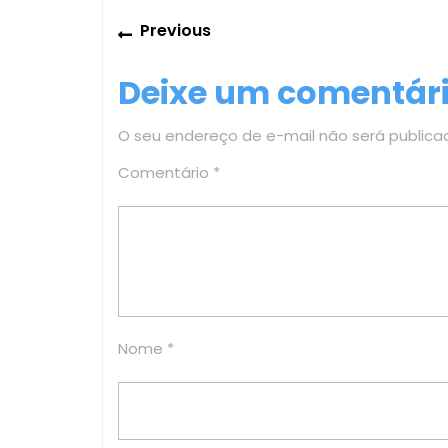
Navegação
Previous
Previous
de
post:
Deixe um comentár
Post
O seu endereço de e-mail não será publica
Comentário
*
Nome
*