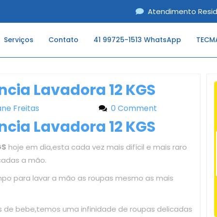
Atendimento Resid
Serviços
Contato
41 99725-1513 WhatsApp
TECMA
ência Lavadora 12 KGS
iane Freitas
Liliane Freitas
0 Comment
ência Lavadora 12 KGS
GS
hoje em dia,esta cada vez mais difícil e mais raro
cadas a mão.
mpo para lavar a mão as roupas mesmo as mais
as de bebe,temos uma infinidade de roupas delicadas