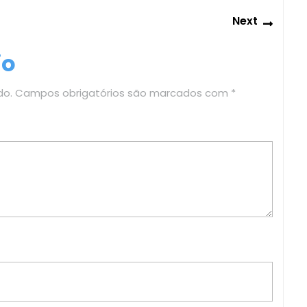
Next
Next
post:
io
do.
Campos obrigatórios são marcados com
*