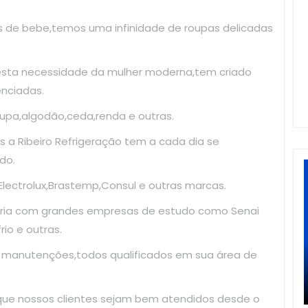
as de bebe,temos uma infinidade de roupas delicadas
esta necessidade da mulher moderna,tem criado
enciadas.
upa,algodão,ceda,renda e outras.
 a Ribeiro Refrigeração tem a cada dia se
do.
ectrolux,Brastemp,Consul e outras marcas.
ria com grandes empresas de estudo como Senai
io e outras.
e manutenções,todos qualificados em sua área de
 que nossos clientes sejam bem atendidos desde o