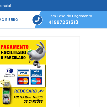
encial
Sem Taxa de Orçamento
Q RIBEIRO
41997251513
41997251513