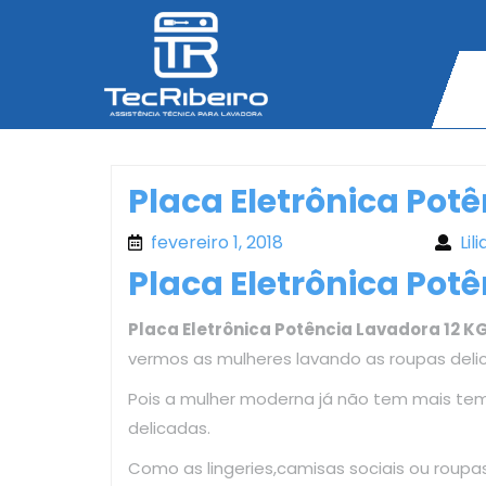
Skip
to
content
Placa Eletrônica Pot
fevereiro 1, 2018
fevereiro 1, 2018
Lil
Placa Eletrônica Pot
Placa Eletrônica Potência Lavadora 12 K
vermos as mulheres lavando as roupas deli
Pois a mulher moderna já não tem mais te
delicadas.
Como as lingeries,camisas sociais ou roup