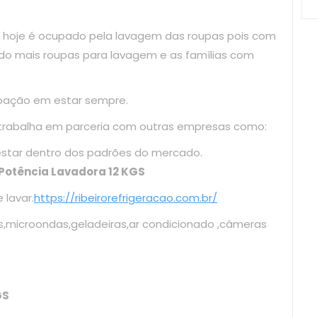
 hoje é ocupado pela lavagem das roupas pois com
do mais roupas para lavagem e as famílias com
upação em estar sempre.
 trabalha em parceria com outras empresas como:
cando estar dentro dos padrões do mercado.
 Potência Lavadora 12 KGS
lavar.
https://ribeirorefrigeracao.com.br/
s,microondas,geladeiras,ar condicionado ,câmeras
GS