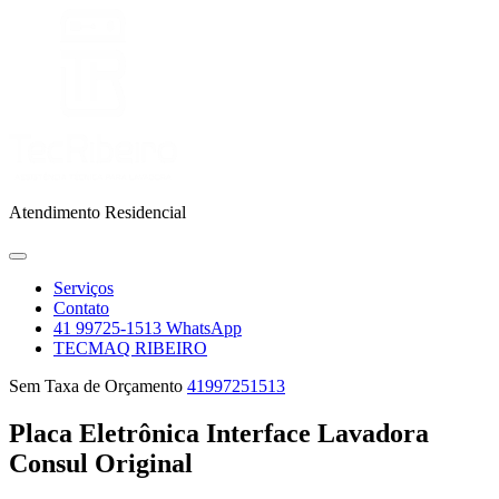
Skip
to
content
Atendimento Residencial
Open
Menu
Serviços
Contato
41 99725-1513 WhatsApp
TECMAQ RIBEIRO
Close
41997251513
Sem Taxa de Orçamento
41997251513
Menu
Placa Eletrônica Interface Lavadora
Consul Original