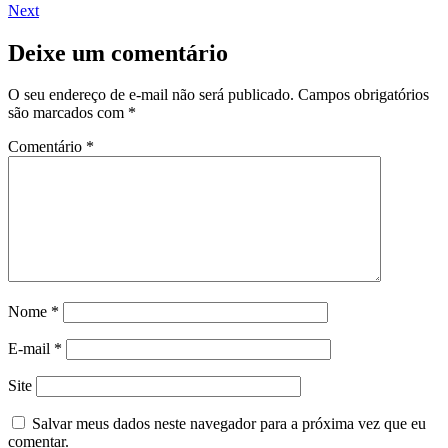
Next
post:
Next
de
post:
Post
Deixe um comentário
O seu endereço de e-mail não será publicado.
Campos obrigatórios
são marcados com
*
Comentário
*
Nome
*
E-mail
*
Site
Salvar meus dados neste navegador para a próxima vez que eu
comentar.