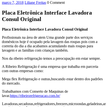
março
Liliane
março 7, 2018
Liliane Freitas
0 Comment
7,
Freitas
2018
Placa Eletrônica Interface Lavadora
Consul Original
Placa Eletrônica Interface Lavadora Consul Original
Profissionais na área de atem Uma grande parte dos serviços
domésticos hoje é ocupado pela lavagem das roupas pois com a
correria do dia a dia acabamos acumulando mais roupas para
lavagem e as famílias com crianças também.
Nos da ribeiro refrigeração temos a preocupação em estar sempre.
A Ribeiro Refrigeração é uma empresa que trabalha em parceria
com outras empresas como:
Mega flex Refrigeração e outras,buscando estar dentro dos padrões
do mercado.
Trabalhamos com Conserto de Maquinas de
lavar.
https://ribeirorefrigeracao.com.br/
Lavadoras,secadoras,refrigeradores,freezers,microondas,geladeiras,ar