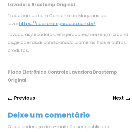
Lavadora Brastemp Original
Trabalhamos com Conserto de Maquinas de
lavar.
https://ribeirorefrigeracao.com.br/
Lavadoras,secadoras,refrigeradores,freezers,microond
as,geladeiras,ar condicionado ,câmeras frias e outros
produtos.
Placa Eletrônica Controle Lavadora Brastemp
Original
Navegação
Previous
Previous
Next
de
post:
Post
Deixe um comentário
O seu endereço de e-mail não será publicado.