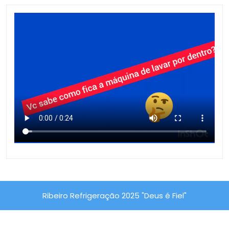
Ribeiro Refrigeração 2025 "Deus é Fiel"