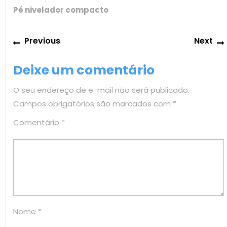
Pé nivelador compacto
Navegação
Previous
Previous
Next
de
post:
Post
Deixe um comentário
O seu endereço de e-mail não será publicado.
Campos obrigatórios são marcados com
*
Comentário
*
Nome
*