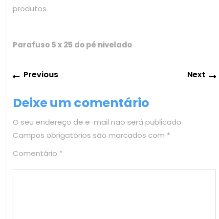
produtos.
Parafuso 5 x 25 do pé nivelado
Navegação
Previous
Previous
Next
de
post:
Post
Deixe um comentário
O seu endereço de e-mail não será publicado.
Campos obrigatórios são marcados com
*
Comentário
*