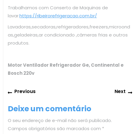
Trabalhamos com Conserto de Maquinas de
lavar.
https://ribeirorefrigeracao.com.br/
Lavadoras,secadoras,refrigeradores,freezers,microond
as,geladeiras,ar condicionado ,câmeras frias e outros
produtos.
Motor Ventilador Refrigerador Ge, Continental e
Bosch 220v
Navegação
Previous
Previous
Next
de
post:
Post
Deixe um comentário
O seu endereço de e-mail não será publicado.
Campos obrigatórios são marcados com
*