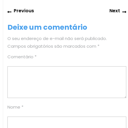
Navegação
Previous
Previous
Next
de
post:
Post
Deixe um comentário
O seu endereço de e-mail não será publicado.
Campos obrigatórios são marcados com
*
Comentário
*
Nome
*