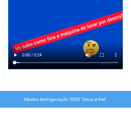
Ribeiro Refrigeração 2025 "Deus é Fiel"