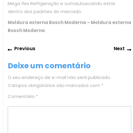
Mega flex Refrigeração e outras,buscando estar
dentro dos padrões do mercado.
Moldura externa Bosch Moderna – Moldura externa
Bosch Moderna
Navegação
Previous
Previous
Next
de
post:
Post
Deixe um comentário
O seu endereço de e-mail não será publicado.
Campos obrigatórios são marcados com
*
Comentário
*