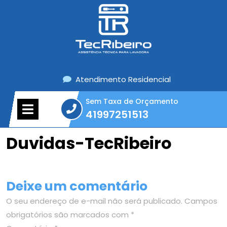
Skip
to
content
Atendimento Residencial
Sem Taxa de Orçamento
Open
41997251513
Menu
41997251513
Duvidas-TecRibeiro
Deixe um comentário
O seu endereço de e-mail não será publicado.
Campos
obrigatórios são marcados com
*