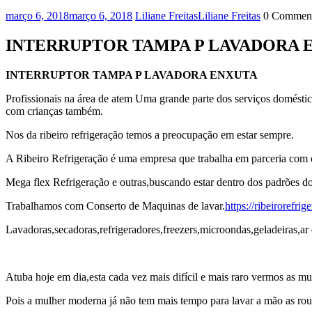
março 6, 2018
março 6, 2018
Liliane Freitas
Liliane Freitas
0 Commen
INTERRUPTOR TAMPA P LAVADORA 
INTERRUPTOR TAMPA P LAVADORA ENXUTA
Profissionais na área de atem Uma grande parte dos serviços domésti
com crianças também.
Nos da ribeiro refrigeração temos a preocupação em estar sempre.
A Ribeiro Refrigeração é uma empresa que trabalha em parceria com
Mega flex Refrigeração e outras,buscando estar dentro dos padrões d
Trabalhamos com Conserto de Maquinas de lavar.
https://ribeirorefri
Lavadoras,secadoras,refrigeradores,freezers,microondas,geladeiras,ar 
Atuba hoje em dia,esta cada vez mais difícil e mais raro vermos as m
Pois a mulher moderna já não tem mais tempo para lavar a mão as ro