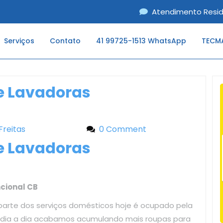
Atendimento Resid
Serviços
Contato
41 99725-1513 WhatsApp
TECMA
e Lavadoras
 Freitas
Liliane Freitas
0 Comment
e Lavadoras
cional CB
parte dos serviços domésticos hoje é ocupado pela
o dia a dia acabamos acumulando mais roupas para