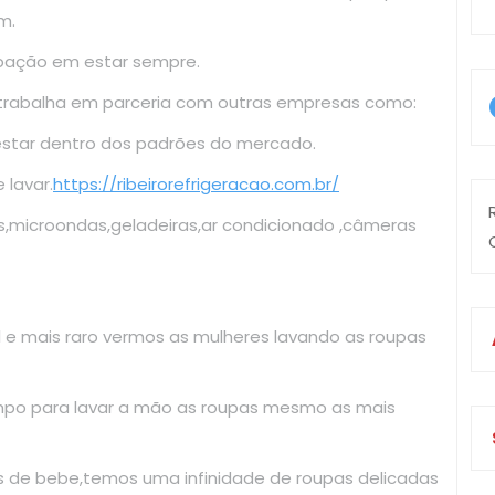
m.
upação em estar sempre.
 trabalha em parceria com outras empresas como:
estar dentro dos padrões do mercado.
lavar.
https://ribeirorefrigeracao.com.br/
s,microondas,geladeiras,ar condicionado ,câmeras
il e mais raro vermos as mulheres lavando as roupas
mpo para lavar a mão as roupas mesmo as mais
as de bebe,temos uma infinidade de roupas delicadas