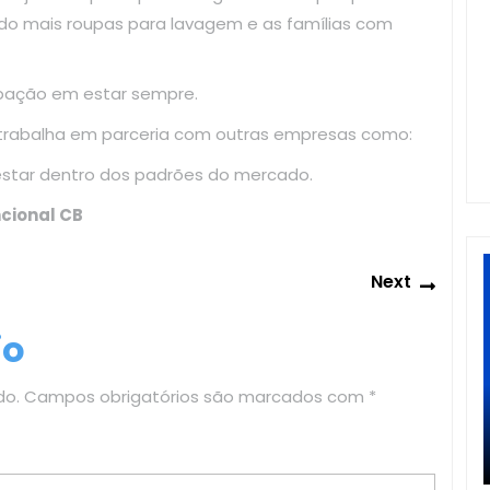
do mais roupas para lavagem e as famílias com
upação em estar sempre.
 trabalha em parceria com outras empresas como:
estar dentro dos padrões do mercado.
cional CB
Next
Next
post:
io
do.
Campos obrigatórios são marcados com
*