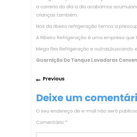
a correria do dia a dia acabamos acumulan
crianças também.
Nos da ribeiro refrigeração temos a preoc
A Ribeiro Refrigeração é uma empresa que
Mega flex Refrigeração e outras,buscando 
Guarnição Do Tanque Lavadoras Conven
Navegação
Previous
Previous
de
post:
Deixe um comentár
Post
O seu endereço de e-mail não será publica
Comentário
*