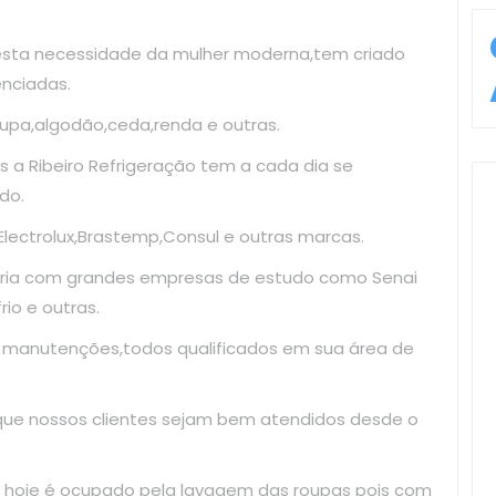
esta necessidade da mulher moderna,tem criado
enciadas.
upa,algodão,ceda,renda e outras.
 a Ribeiro Refrigeração tem a cada dia se
do.
ectrolux,Brastemp,Consul e outras marcas.
ria com grandes empresas de estudo como Senai
io e outras.
e manutenções,todos qualificados em sua área de
 que nossos clientes sejam bem atendidos desde o
 hoje é ocupado pela lavagem das roupas pois com