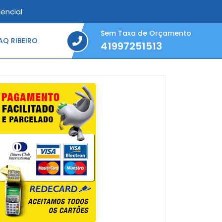
encial
Sem Taxa de Orçamento
Q RIBEIRO
41997251513
41997251513