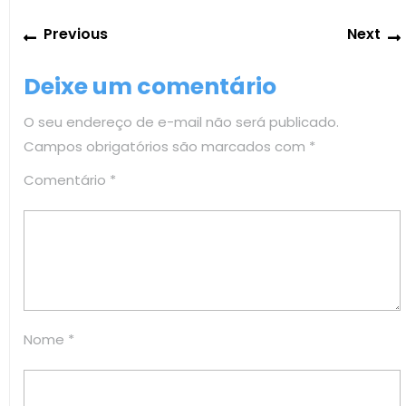
Navegação
Previous
Previous
Next
de
post:
Post
Deixe um comentário
O seu endereço de e-mail não será publicado.
Campos obrigatórios são marcados com
*
Comentário
*
Nome
*