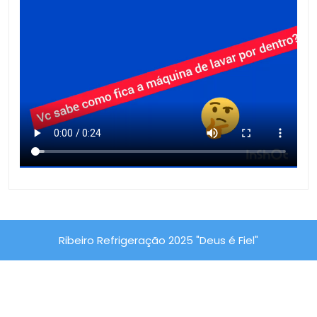
Ribeiro Refrigeração 2025 "Deus é Fiel"