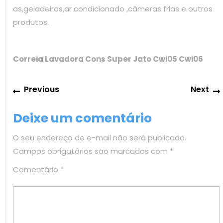
as,geladeiras,ar condicionado ,câmeras frias e outros
produtos.
Correia Lavadora Cons Super Jato Cwi05 Cwi06
Navegação
Previous
Previous
Next
de
post:
Post
Deixe um comentário
O seu endereço de e-mail não será publicado.
Campos obrigatórios são marcados com
*
Comentário
*