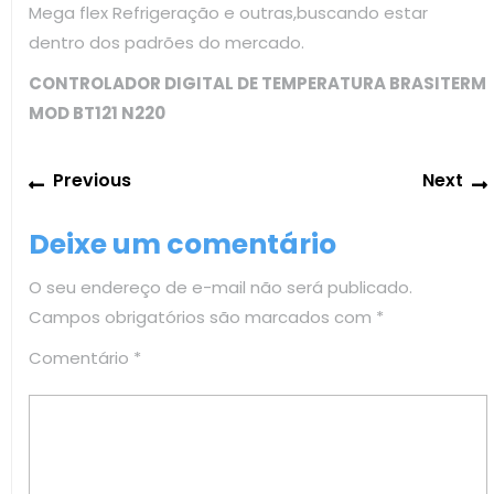
Mega flex Refrigeração e outras,buscando estar
dentro dos padrões do mercado.
CONTROLADOR DIGITAL DE TEMPERATURA BRASITERM
MOD BT121 N220
Navegação
Previous
Previous
Next
de
post:
Post
Deixe um comentário
O seu endereço de e-mail não será publicado.
Campos obrigatórios são marcados com
*
Comentário
*