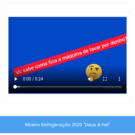
Ribeiro Refrigeração 2025 "Deus é Fiel"