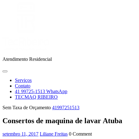
Skip
to
content
Atendimento Residencial
Open
Menu
Serviços
Contato
41 99725-1513 WhatsApp
TECMAQ RIBEIRO
Close
41997251513
Sem Taxa de Orçamento
41997251513
Menu
Consertos de maquina de lavar Atuba
setembro
Liliane
setembro 11, 2017
Liliane Freitas
0 Comment