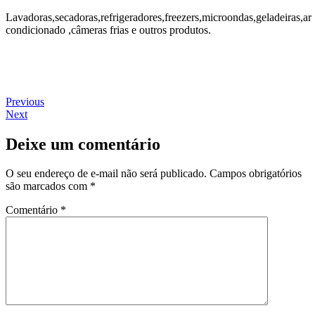
Lavadoras,secadoras,refrigeradores,freezers,microondas,geladeiras,ar
condicionado ,câmeras frias e outros produtos.
Navegação
Previous
Previous
Next
post:
Next
de
post:
Post
Deixe um comentário
O seu endereço de e-mail não será publicado.
Campos obrigatórios
são marcados com
*
Comentário
*