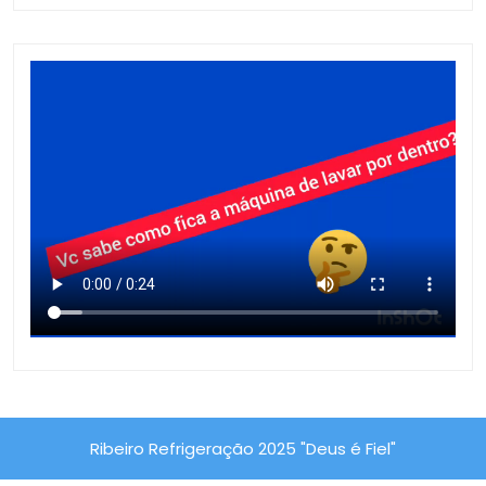
Ribeiro Refrigeração 2025 "Deus é Fiel"