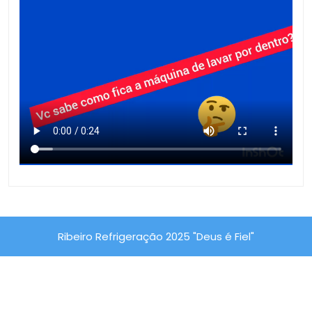
Ribeiro Refrigeração 2025 "Deus é Fiel"