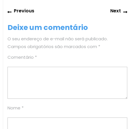
Navegação
Previous
Previous
Next
de
post:
Post
Deixe um comentário
O seu endereço de e-mail não será publicado.
Campos obrigatórios são marcados com
*
Comentário
*
Nome
*