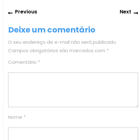
Navegação
Previous
Previous
Next
de
post:
Post
Deixe um comentário
O seu endereço de e-mail não será publicado.
Campos obrigatórios são marcados com
*
Comentário
*
Nome
*