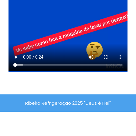
Ribeiro Refrigeração 2025 "Deus é Fiel"